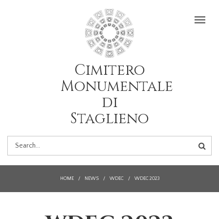
Skip to main content
Cimitero
Monumentale
di
Staglieno
SEARCH
FORM
HOME
/
NEWS
/
WDEC
/
WDEC 2023