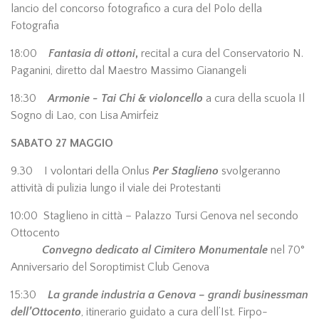
lancio del concorso fotografico a cura del Polo della
Fotografia
18:00
Fantasia di ottoni
,
recital a cura del Conservatorio N.
Paganini, diretto dal Maestro Massimo Gianangeli
18:30
Armonie - Tai Chi & violoncello
a cura della scuola Il
Sogno di Lao, con Lisa Amirfeiz
SABATO 27 MAGGIO
9.30 I volontari della Onlus
Per Staglieno
svolgeranno
attività di pulizia lungo il viale dei Protestanti
10:00 Staglieno in città – Palazzo Tursi Genova nel secondo
Ottocento
Convegno dedicato al Cimitero Monumentale
nel 70°
Anniversario del Soroptimist Club Genova
15:30
La grande industria a Genova – grandi businessman
dell’Ottocento
, itinerario guidato a cura dell’Ist. Firpo-