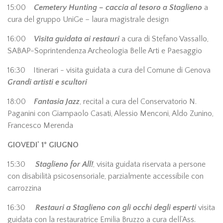
15:00
Cemetery Hunting – caccia al tesoro a Staglieno
a
cura del gruppo UniGe – laura magistrale design
16:00
Visita guidata ai restauri
a cura di Stefano Vassallo,
SABAP-Soprintendenza Archeologia Belle Arti e Paesaggio
16:30 Itinerari - visita guidata a cura del Comune di Genova
Grandi artisti e scultori
18:00
Fantasia Jazz
, recital a cura del Conservatorio N.
Paganini con Giampaolo Casati, Alessio Menconi, Aldo Zunino,
Francesco Merenda
GIOVEDI' 1° GIUGNO
15:30
Staglieno for All!
, visita guidata riservata a persone
con disabilità psicosensoriale, parzialmente accessibile con
carrozzina
16:30
Restauri a Staglieno con gli occhi degli esperti
visita
guidata con la restauratrice Emilia Bruzzo a cura dell’Ass.