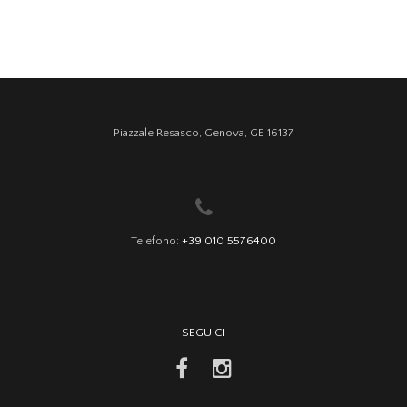
Piazzale Resasco, Genova, GE 16137
Telefono:
+39 010 5576400
SEGUICI
facebook
instagram