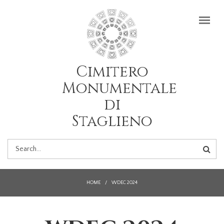
Salta al contenuto principale
Cimitero
Monumentale
di
Staglieno
FORM
DI
HOME
/
WDEC 2024
RICERCA