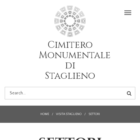
Salta al contenuto principale
Cimitero
Monumentale
di
Staglieno
FORM
DI
HOME
/
VISITA STAGLIENO
/
SETTORI
RICERCA