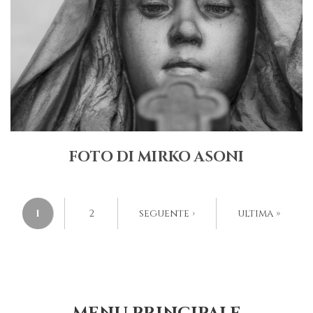
FOTO DI MIRKO ASONI
PAGINE
1
2
seguente ›
ultima »