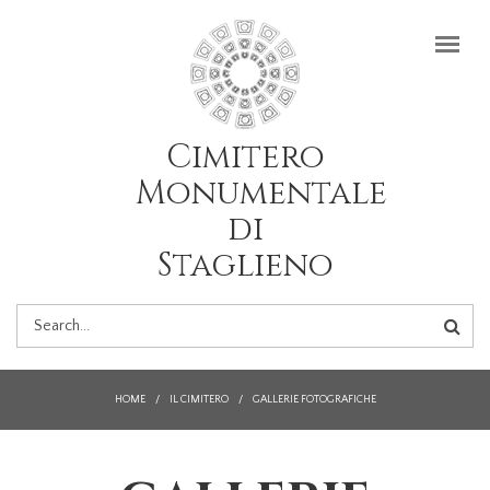
Salta al contenuto principale
Cimitero
Monumentale
di
Staglieno
FORM
DI
HOME
/
IL CIMITERO
/
GALLERIE FOTOGRAFICHE
RICERCA