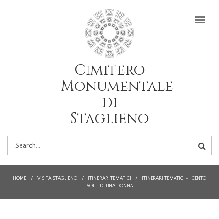
Salta al contenuto principale
Cimitero
Monumentale
di
Staglieno
FORM
DI
HOME
/
VISITA STAGLIENO
/
ITINERARI TEMATICI
/
ITINERARI TEMATICI - I CENTO
VOLTI DI UNA DONNA
RICERCA