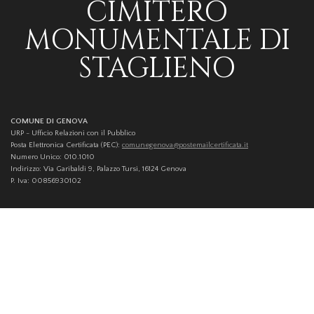
CIMITERO
MONUMENTALE DI
STAGLIENO
COMUNE DI GENOVA
URP - Ufficio Relazioni con il Pubblico
Posta Elettronica Certificata (PEC):
comunegenova@postemailcertificata.it
Numero Unico: 010.1010
Indirizzo: Via Garibaldi 9, Palazzo Tursi, 16124 Genova
P. Iva: 00856930102