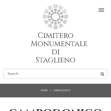
Salta al contenuto principale
Cimitero
Monumentale
di
Staglieno
FORM
DI
HOME
/
CAMPODONICO
RICERCA