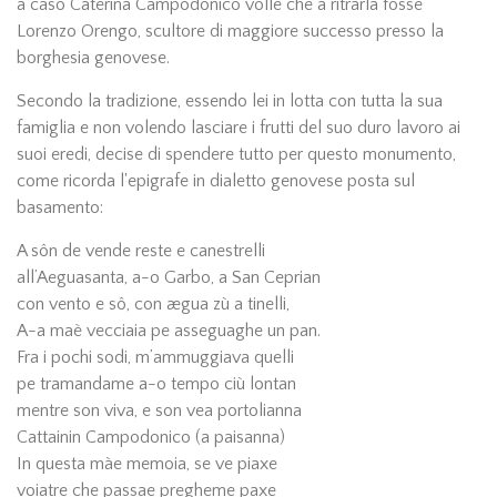
a caso Caterina Campodonico volle che a ritrarla fosse
Lorenzo Orengo, scultore di maggiore successo presso la
borghesia genovese.
Secondo la tradizione, essendo lei in lotta con tutta la sua
famiglia e non volendo lasciare i frutti del suo duro lavoro ai
suoi eredi, decise di spendere tutto per questo monumento,
come ricorda l'epigrafe in dialetto genovese posta sul
basamento:
A sôn de vende reste e canestrelli
all’Aeguasanta, a-o Garbo, a San Ceprian
con vento e sô, con ægua zù a tinelli,
A-a maè vecciaia pe asseguaghe un pan.
Fra i pochi sodi, m’ammuggiava quelli
pe tramandame a-o tempo ciù lontan
mentre son viva, e son vea portolianna
Cattainin Campodonico (a paisanna)
In questa màe memoia, se ve piaxe
voiatre che passae pregheme paxe