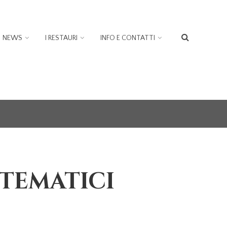
NEWS
I RESTAURI
INFO E CONTATTI
FORM
DI
RICER
 TEMATICI