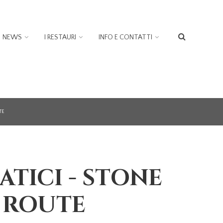
NEWS
I RESTAURI
INFO E CONTATTI
FORM
DI
RICER
TE
ATICI - STONE
 ROUTE