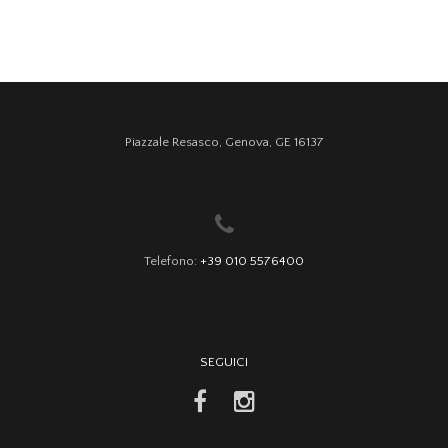
Piazzale Resasco, Genova, GE 16137
Telefono:
+39 010 5576400
SEGUICI
facebook
instagram