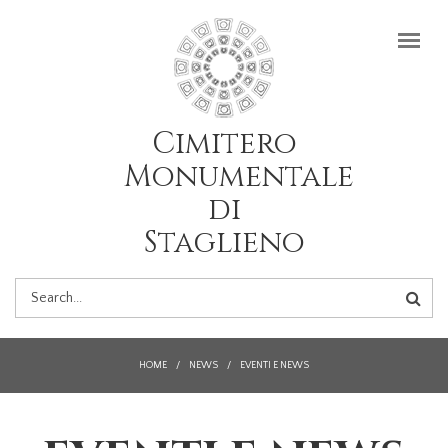
Salta al contenuto principale
Cimitero
Monumentale
di
Staglieno
FORM
DI
HOME
/
NEWS
/
EVENTI E NEWS
RICERCA