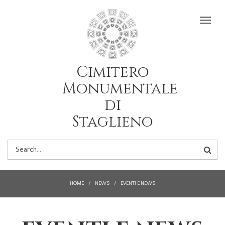
Salta al contenuto principale
Cimitero
Monumentale
di
Staglieno
FORM
DI
HOME
/
NEWS
/
EVENTI E NEWS
RICERCA