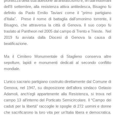
prontezza della sua adesione all'antifascismo e, fin dall'indomani
dell'8 settembre, alla resistenza attiva antitedesca, Bisagno fu
definito da Paolo Emilio Taviani come il "primo partigiano
d'Italia". Prese il nome di battaglia dall'omonimo torrente, il
Bisagno, che attraversa la città di Genova. Il suo corpo fu
traslato al Pantheon nel 2005 dal campo di Trento e Trieste. Nel
2019 fu avviata dalla Diocesi di Genova la causa di
beatificazione.
Ma il Cimitero Monumentale di Staglieno conserva altre
sepolture, lapidi e monumenti dedicati al secondo conflitto
mondiale.
L’unico sacrario partigiano costruito direttamente dal Comune di
Genova, nel 1947, su disposizione dell'allora sindaco Gelasio
Adamoli, anch'egli appartenente alla Resistenza, si trova nel
campo 13 all’interno del Porticato Semicircolare. Il “Campo dei
caduti per la libertà” raccoglie le spoglie di 272 uomini e donne
che sacrificarono la loro vita per un’Italia libera e democratica.