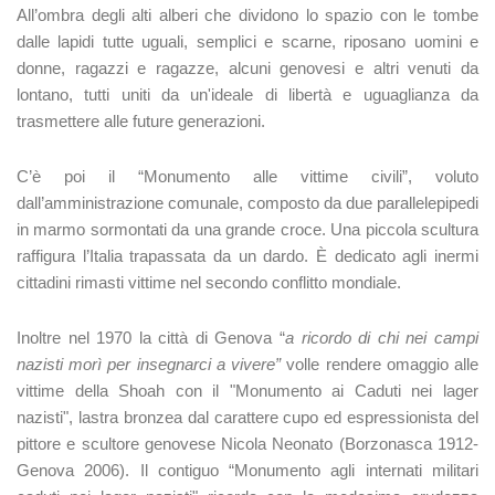
All’ombra degli alti alberi che dividono lo spazio con le tombe
dalle lapidi tutte uguali, semplici e scarne, riposano uomini e
donne, ragazzi e ragazze, alcuni genovesi e altri venuti da
lontano, tutti uniti da un'ideale di libertà e uguaglianza da
trasmettere alle future generazioni.
C’è poi il “Monumento alle vittime civili”, voluto
dall’amministrazione comunale, composto da due parallelepipedi
in marmo sormontati da una grande croce. Una piccola scultura
raffigura l’Italia trapassata da un dardo. È dedicato agli inermi
cittadini rimasti vittime nel secondo conflitto mondiale.
Inoltre nel 1970 la città di Genova “
a ricordo di chi nei campi
nazisti morì per insegnarci a vivere”
volle rendere omaggio alle
vittime della Shoah con il "Monumento ai Caduti nei lager
nazisti", lastra bronzea dal carattere cupo ed espressionista del
pittore e scultore genovese Nicola Neonato (Borzonasca 1912-
Genova 2006). Il contiguo “Monumento agli internati militari