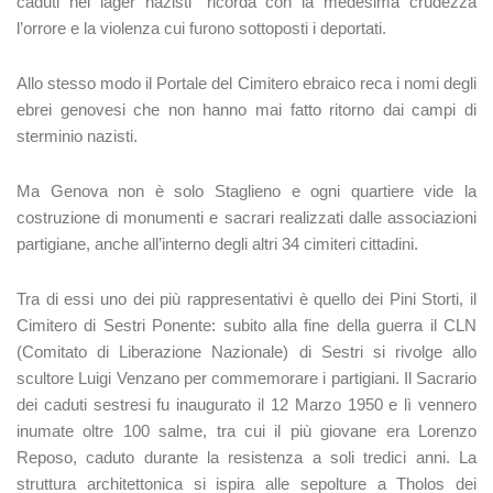
caduti nei lager nazisti" ricorda con la medesima crudezza
l’orrore e la violenza cui furono sottoposti i deportati.
Allo stesso modo il Portale del Cimitero ebraico reca i nomi degli
ebrei genovesi che non hanno mai fatto ritorno dai campi di
sterminio nazisti.
Ma Genova non è solo Staglieno e ogni quartiere vide la
costruzione di monumenti e sacrari realizzati dalle associazioni
partigiane, anche all’interno degli altri 34 cimiteri cittadini.
Tra di essi uno dei più rappresentativi è quello dei Pini Storti, il
Cimitero di Sestri Ponente: subito alla fine della guerra il CLN
(Comitato di Liberazione Nazionale) di Sestri si rivolge allo
scultore Luigi Venzano per commemorare i partigiani. Il Sacrario
dei caduti sestresi fu inaugurato il 12 Marzo 1950 e lì vennero
inumate oltre 100 salme, tra cui il più giovane era Lorenzo
Reposo, caduto durante la resistenza a soli tredici anni. La
struttura architettonica si ispira alle sepolture a Tholos dei