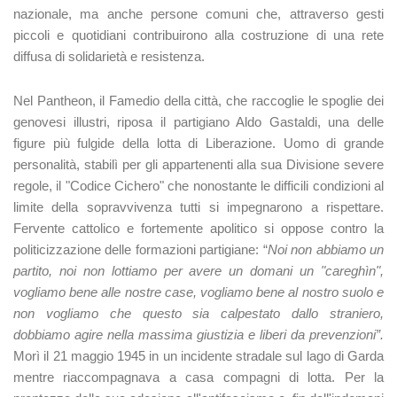
nazionale, ma anche persone comuni che, attraverso gesti
piccoli e quotidiani contribuirono alla costruzione di una rete
diffusa di solidarietà e resistenza.
Nel Pantheon, il Famedio della città, che raccoglie le spoglie dei
genovesi illustri, riposa il partigiano Aldo Gastaldi, una delle
figure più fulgide della lotta di Liberazione. Uomo di grande
personalità, stabilì per gli appartenenti alla sua Divisione severe
regole, il "Codice Cichero" che nonostante le difficili condizioni al
limite della sopravvivenza tutti si impegnarono a rispettare.
Fervente cattolico e fortemente apolitico si oppose contro la
politicizzazione delle formazioni partigiane: “
Noi non abbiamo un
partito, noi non lottiamo per avere un domani un "careghìn",
vogliamo bene alle nostre case, vogliamo bene al nostro suolo e
non vogliamo che questo sia calpestato dallo straniero,
dobbiamo agire nella massima giustizia e liberi da prevenzioni”.
Morì il 21 maggio 1945 in un incidente stradale sul lago di Garda
mentre riaccompagnava a casa compagni di lotta. Per la