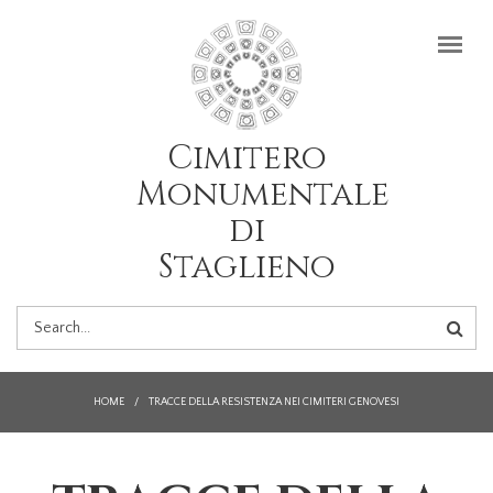
Salta al contenuto principale
Cimitero
Monumentale
di
Staglieno
FORM
DI
HOME
/
TRACCE DELLA RESISTENZA NEI CIMITERI GENOVESI
RICERCA