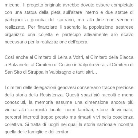
micenei. Il progetto originale avrebbe dovuto essere completato
con una statua della pietà sull’altare interno e due statue di
partigiani a guardia del sacrario, ma alla fine non vennero
realizzate. Per finanziare il sacrario la popolazione sestrese
organizzò una colletta e partecipò attivamente allo scavo
necessario per la realizzazione dell'opera.
Così anche al Cimitero di Leira a Voltri, al Cimitero della Biacca
a Bolzaneto, al Cimitero di Cesino in Valpolcevera, al Cimitero di
San Siro di Struppa in Valbisagno e tanti altri…
I cimiteri delle delegazioni genovesi conservano tracce preziose
della storia della Resistenza. Questi spazi più raccolti e meno
conosciuti, la memoria assume una dimensione ancora più
vicina alla comunità locale: nomi familiari, storie di vicinato,
percorsi interrotti troppo presto ma rimasti vivi nella coscienza
collettiva. Si tratta di luoghi nei quali la storia nazionale incontra
quella delle famiglie e dei territori.