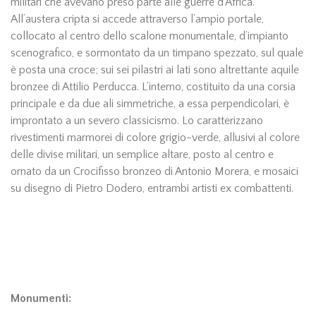
militari che avevano preso parte alle guerre d’Africa.
All’austera cripta si accede attraverso l’ampio portale,
collocato al centro dello scalone monumentale, d’impianto
scenografico, e sormontato da un timpano spezzato, sul quale
è posta una croce; sui sei pilastri ai lati sono altrettante aquile
bronzee di Attilio Perducca. L’interno, costituito da una corsia
principale e da due ali simmetriche, a essa perpendicolari, è
improntato a un severo classicismo. Lo caratterizzano
rivestimenti marmorei di colore grigio-verde, allusivi al colore
delle divise militari, un semplice altare, posto al centro e
ornato da un Crocifisso bronzeo di Antonio Morera, e mosaici
su disegno di Pietro Dodero, entrambi artisti ex combattenti.
Monumenti: