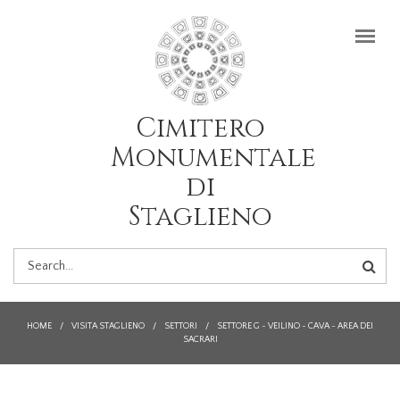
Salta al contenuto principale
Cimitero
Monumentale
di
Staglieno
FORM
DI
HOME
/
VISITA STAGLIENO
/
SETTORI
/
SETTORE G - VEILINO - CAVA - AREA DEI
SACRARI
RICERCA