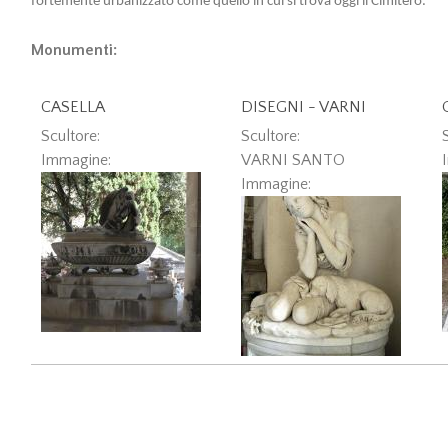
fortemente urbanizzato come quello in cui si trova oggi il Cimitero.
Monumenti:
CASELLA
DISEGNI - VARNI
Scultore:
Scultore:
Immagine:
VARNI SANTO
Immagine: