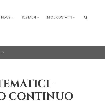
NEWS
I RESTAURI
INFO E CONTATTI
FORM
DI
RICER
INUO
TEMATICI -
O CONTINUO