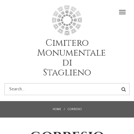
Salta al contenuto principale
Cimitero
Monumentale
di
Staglieno
FORM
DI
HOME
/
GORRESIO
RICERCA