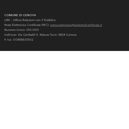
COMUNE DI GENOVA
URP - Ufficio Relazioni con il Pubblico
Posta Elettronica Certificata (PEC):
comunegenova@postemailcertificata.it
Numero Unico: 010.1010
Indirizzo: Via Garibaldi 9, Palazzo Tursi, 16124 Genova
P. Iva: 00856930102