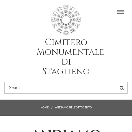
Salta al contenuto principale
Cimitero
Monumentale
di
Staglieno
FORM
DI
HOME
/
ANDIAMO NELL'OTTOCENTO
RICERCA