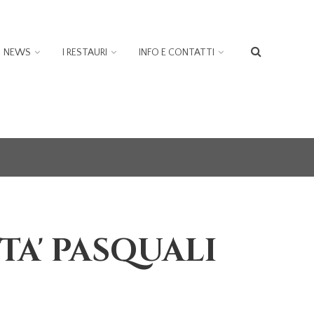
NEWS
I RESTAURI
INFO E CONTATTI
FORM
DI
RICER
TA' PASQUALI