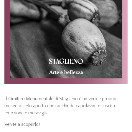
Il Cimitero Monumentale di Staglieno è un vero e proprio
museo a cielo aperto che racchiude capolavori e suscita
emozione e meraviglia.
Venite a scoprirlo!