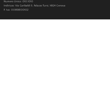
Numero Unico: 010.1010
Indirizzo: Via Garibaldi 9, Palazzo Tursi, 16124 Genova
P. Iva: 00856930102