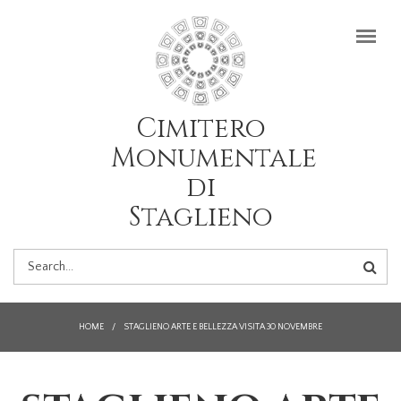
Salta al contenuto principale
Cimitero
Monumentale
di
Staglieno
FORM
DI
HOME
/
STAGLIENO ARTE E BELLEZZA VISITA 30 NOVEMBRE
RICERCA