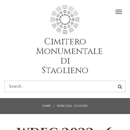
Salta al contenuto principale
Cimitero
Monumentale
di
Staglieno
FORM
DI
HOME
/
WDEC 2022 - 6 GIUGNO
RICERCA