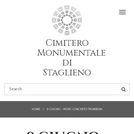
Salta al contenuto principale
Cimitero
Monumentale
di
Staglieno
FORM
DI
HOME
/
9 GIUGNO - WDEC CONCERTO TROMBONI
RICERCA