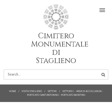
Salta al contenuto principale
Cimitero
Monumentale
di
Staglieno
FORM
DI
HOME
/
VISITA STAGLIENO
/
SETTORI
/
SETTORE C - AREA DI ACCOGLIENZA -
PORTICATO SANT'ANTONINO - PORTICATO MONTINO
RICERCA