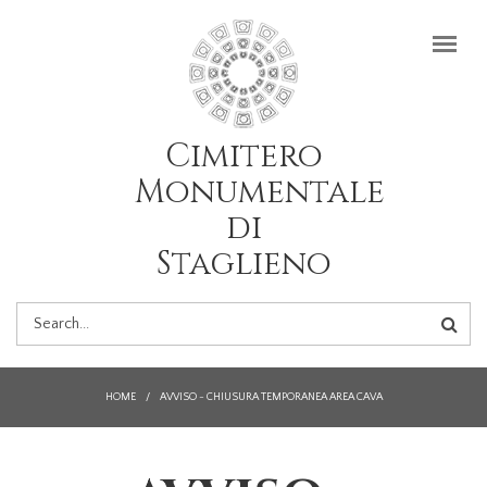
Salta al contenuto principale
Cimitero
Monumentale
di
Staglieno
FORM
DI
HOME
/
AVVISO - CHIUSURA TEMPORANEA AREA CAVA
RICERCA