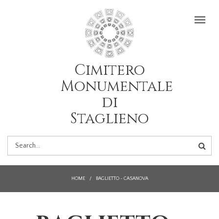
Salta al contenuto principale
Cimitero
Monumentale
di
Staglieno
FORM
DI
HOME
/
BAGLIETTO - CASANOVA
RICERCA