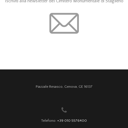
Iscriviti alla newsletter del Cimitero Monumentale di Staglieno
Piazzale Resasco, Genova, GE 16137
Telefono:
+39 010 5576400