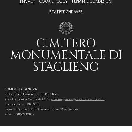
PRIVACY
COOKIE POLICY
TERMINI E CONDIZIONI
STATISTICHE WEB
CIMITERO
MONUMENTALE DI
STAGLIENO
COMUNE DI GENOVA
URP - Ufficio Relazioni con il Pubblico
Posta Elettronica Certificata (PEC):
comunegenova@postemailcertificata.it
Numero Unico: 010.1010
Indirizzo: Via Garibaldi 9, Palazzo Tursi, 16124 Genova
P. Iva: 00856930102