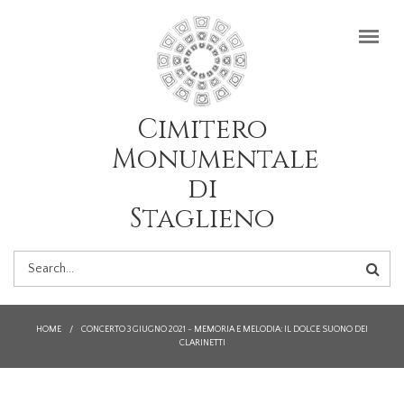
Salta al contenuto principale
Cimitero
Monumentale
di
Staglieno
FORM
DI
HOME
/
CONCERTO 3 GIUGNO 2021 - MEMORIA E MELODIA: IL DOLCE SUONO DEI
CLARINETTI
RICERCA