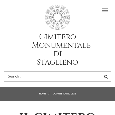
Salta al contenuto principale
Cimitero
Monumentale
di
Staglieno
FORM
DI
HOME
/
IL CIMITERO INGLESE
RICERCA