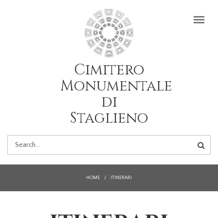
Salta al contenuto principale
Cimitero
Monumentale
di
Staglieno
FORM
DI
HOME
/
ITINERARI
RICERCA