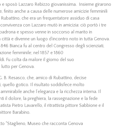
no e sposò Lazzaro Rebizzo giovanissima. Insieme girarono
 finito anche a causa delle numerose amicizie femminili
 Rubattino, che era un frequentatore assiduo di casa
convivenza con Lazzaro mutò in amicizia: ciò portò i tre
 padrona e spesso venne in soccorso al marito in
lla città e divenne un luogo d’incontro noto in tutta Genova.
l 1846 Bianca fu al centro del Congresso degli scienziati,
cazione femminile; nel 1857 e 1860
i. Fu colta da malore il giorno del suo
lutto per Genova.
G. B. Resasco, che, amico di Rubattino, decise
ti, quello gotico. Il risultato soddisfece molto
 ammirabile anche l’eleganza e la ricchezza interna. Il
i il dolore, la preghiera, la rassegnazione e la fede
ista Pietro Lavarello, il ritrattista pittore Sabbione e il
pittore Barabino.
getto “Staglieno, Museo che racconta Genova