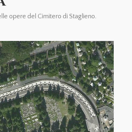
A
le opere del Cimitero di Staglieno.