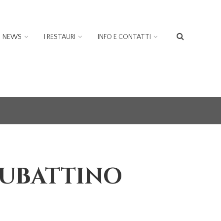
NEWS
I RESTAURI
INFO E CONTATTI
FORM
DI
RICER
RUBATTINO