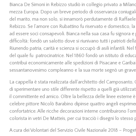
Bianca De Simoni in Rebizzo studiò in collegio privato a Mila
mezza Europa. Dopo un breve periodo di osservanza coniugale,
del marito, ma non solo, si innamorò perdutamente di Raffaele
Rebizzo. Se l’amore con Rubattino fu riservato e domestico, la 
ad essere soci consapevoli. Bianca nella sua casa fu signora e
difficoltà; fondò un salotto dove si riunivano tutti i patrioti de
Riunendo patria, carità e scienza si occupò di asili infantili. Ne
del quale fu patrocinatrice. Nel 1860 fondò un istituto di edu
contribuì economicamente alle spedizioni di Pisacane e Garibald
sessantanovesimo compleanno e la sua morte segnò un grave 
La cappella è stata realizzata dall'architetto del Camposanto, 
di sperimentare uno stile differente rispetto a quelli già utilizza
il committente ed amico. Oltre la bellezza delle linee esterne è
celebre pittore Nicolò Barabino dipinse quattro angeli espriment
confortatrice. Alle ricche decorazioni interne contribuirono l’ornat
colorista in vetri De Matteis, per cui tracciò i disegni lo stesso 
A cura dei Volontari del Servizio Civile Nazionale 2018 – Pro