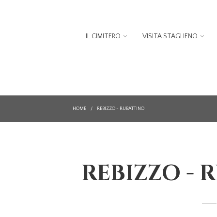
IL CIMITERO
VISITA STAGLIENO
HOME
/
REBIZZO - RUBATTINO
REBIZZO - 