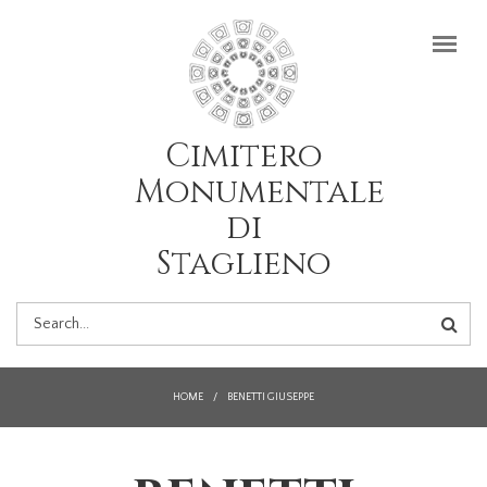
Salta al contenuto principale
Cimitero
Monumentale
di
Staglieno
FORM
DI
HOME
/
BENETTI GIUSEPPE
RICERCA