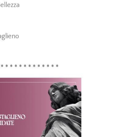
bellezza
l
glieno
 * * * * * * * * * * * * *