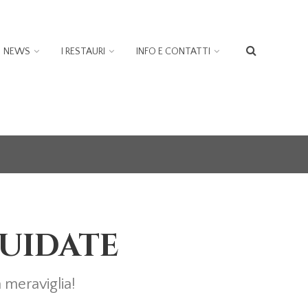
NEWS
I RESTAURI
INFO E CONTATTI
FORM
DI
RICER
GUIDATE
 meraviglia!