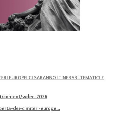
ERI EUROPEI CI SARANNO ITINERARI TEMATICI E
/it/content/wdec-2026
erta-dei-cimiteri-europe...