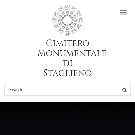
Salta al contenuto principale
Cimitero
Monumentale
di
Staglieno
FORM
DI
RICERCA