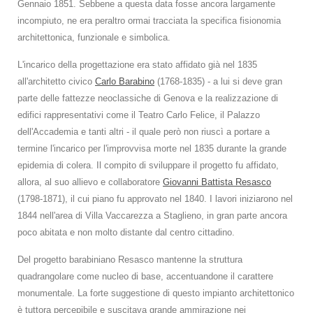
Gennaio 1851. Sebbene a questa data fosse ancora largamente
incompiuto, ne era peraltro ormai tracciata la specifica fisionomia
architettonica, funzionale e simbolica.
L'incarico della progettazione era stato affidato già nel 1835
all'architetto civico
Carlo Barabino
(1768-1835) - a lui si deve gran
parte delle fattezze neoclassiche di Genova e la realizzazione di
edifici rappresentativi come il Teatro Carlo Felice, il Palazzo
dell'Accademia e tanti altri - il quale però non riuscì a portare a
termine l'incarico per l'improvvisa morte nel 1835 durante la grande
epidemia di colera. Il compito di sviluppare il progetto fu affidato,
allora, al suo allievo e collaboratore
Giovanni Battista Resasco
(1798-1871), il cui piano fu approvato nel 1840. I lavori iniziarono nel
1844 nell'area di Villa Vaccarezza a Staglieno, in gran parte ancora
poco abitata e non molto distante dal centro cittadino.
Del progetto barabiniano Resasco mantenne la struttura
quadrangolare come nucleo di base, accentuandone il carattere
monumentale. La forte suggestione di questo impianto architettonico
è tuttora percepibile e suscitava grande ammirazione nei