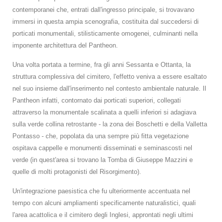
contemporanei che, entrati dall'ingresso principale, si trovavano
immersi in questa ampia scenografia, costituita dal succedersi di
porticati monumentali, stilisticamente omogenei, culminanti nella
imponente architettura del Pantheon.
Una volta portata a termine, fra gli anni Sessanta e Ottanta, la
struttura complessiva del cimitero, l'effetto veniva a essere esaltato
nel suo insieme dall'inserimento nel contesto ambientale naturale. Il
Pantheon infatti, contornato dai porticati superiori, collegati
attraverso la monumentale scalinata a quelli inferiori si adagiava
sulla verde collina retrostante - la zona dei Boschetti e della Valletta
Pontasso - che, popolata da una sempre più fitta vegetazione
ospitava cappelle e monumenti disseminati e seminascosti nel
verde (in quest'area si trovano la Tomba di Giuseppe Mazzini e
quelle di molti protagonisti del Risorgimento).
Un'integrazione paesistica che fu ulteriormente accentuata nel
tempo con alcuni ampliamenti specificamente naturalistici, quali
l'area acattolica e il cimitero degli Inglesi, approntati negli ultimi