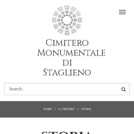
Salta al contenuto principale
Cimitero
Monumentale
di
Staglieno
FORM
DI
HOME
/
IL CIMITERO
/
STORIA
RICERCA