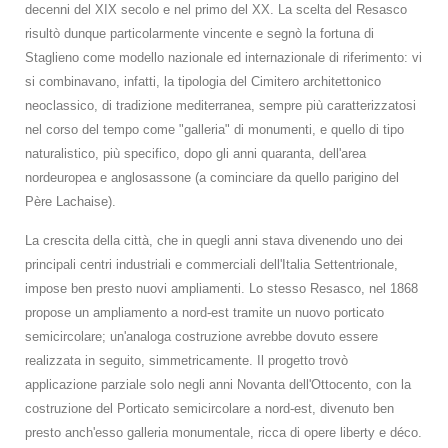
decenni del XIX secolo e nel primo del XX. La scelta del Resasco
risultò dunque particolarmente vincente e segnò la fortuna di
Staglieno come modello nazionale ed internazionale di riferimento: vi
si combinavano, infatti, la tipologia del Cimitero architettonico
neoclassico, di tradizione mediterranea, sempre più caratterizzatosi
nel corso del tempo come "galleria" di monumenti, e quello di tipo
naturalistico, più specifico, dopo gli anni quaranta, dell'area
nordeuropea e anglosassone (a cominciare da quello parigino del
Père Lachaise).
La crescita della città, che in quegli anni stava divenendo uno dei
principali centri industriali e commerciali dell'Italia Settentrionale,
impose ben presto nuovi ampliamenti. Lo stesso Resasco, nel 1868
propose un ampliamento a nord-est tramite un nuovo porticato
semicircolare; un'analoga costruzione avrebbe dovuto essere
realizzata in seguito, simmetricamente. Il progetto trovò
applicazione parziale solo negli anni Novanta dell'Ottocento, con la
costruzione del Porticato semicircolare a nord-est, divenuto ben
presto anch'esso galleria monumentale, ricca di opere liberty e déco.