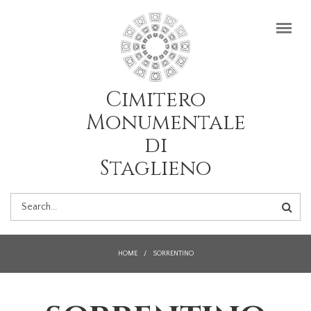
Salta al contenuto principale
Cimitero
Monumentale
di
Staglieno
FORM
DI
HOME
/
SORRENTINO
RICERCA