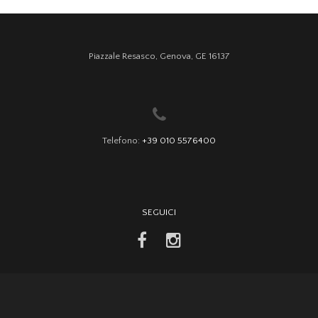
Piazzale Resasco, Genova, GE 16137
Telefono:
+39 010 5576400
SEGUICI
facebook
instagram